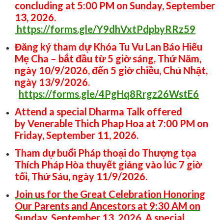
concluding at 5:00 PM on Sunday, September
13, 2026.
https://forms.gle/Y9dhVxtPdpbyRRz59
Đăng ký tham dự Khóa Tu Vu Lan Báo Hiếu
Mẹ Cha – bắt đầu từ 5 giờ sáng, Thứ Năm,
ngày 10/9/2026, đến 5 giờ chiều, Chủ Nhật,
ngày 13/9/2026.
https://forms.gle/4PgHq8Rrgz26WstE6
Attend a special Dharma Talk offered
by Venerable Thich Phap Hoa at 7:00 PM on
Friday, September 11, 2026.
Tham dự buổi Pháp thoại do Thượng tọa
Thích Pháp Hòa thuyết giảng vào lúc 7 giờ
tối, Thứ Sáu, ngày 11/9/2026.
Join us for the Great Celebration Honoring
Our Parents and Ancestors at 9:30 AM on
Sunday, September 13, 2026. A special